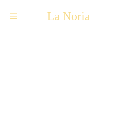
La Noria
LE RESTAURANT EST 
OUVERT TOUTE L'ANNEE
Horaires du déjeuner :
Lundi : Fermé
Mardi : 12:00 - 14:00
Mercredi : 12:00 - 14:00
Jeudi : 12:00 - 14:00